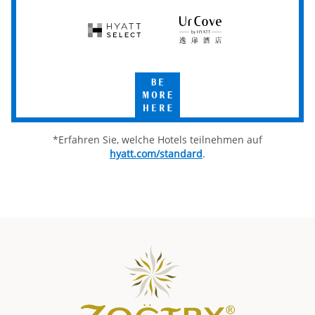
Place
House
Studios
Hyatt
UrCove
Select
by
Hyatt
Be
More
Here
*Erfahren Sie, welche Hotels teilnehmen auf
hyatt.com/standard
.