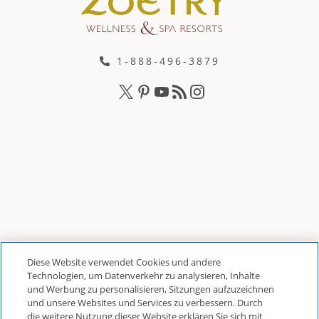
1-888-496-3879
Diese Website verwendet Cookies und andere
Datenschutzrichtlinien
|
Allgemeine Geschäftsbedingungen
|
Technologien, um Datenverkehr zu analysieren, Inhalte
Cookie Center
|
Sicherheit
|
und Werbung zu personalisieren, Sitzungen aufzuzeichnen
und unsere Websites und Services zu verbessern. Durch
Moderne Sklaverei und Menschenhandel
|
die weitere Nutzung dieser Website erklären Sie sich mit