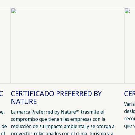
C
CERTIFICADO PREFERRED BY
CE
NATURE
Vari
desi
be,
La marca Preferred by Nature™ trasmite el
reco
compromiso que tienen las empresas con la
que 
l de
reducción de su impacto ambiental y se otorga a
 el
proyectos relacionados con el clima, turismo y a