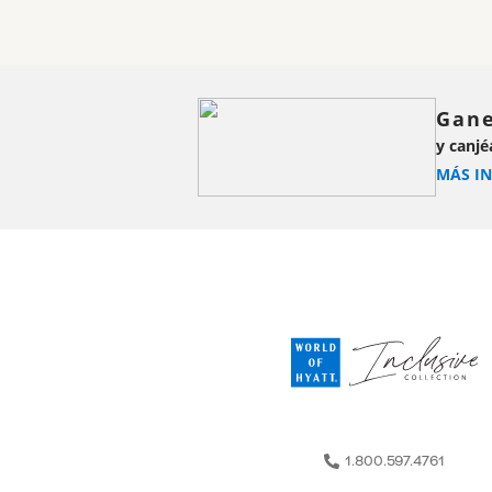
Gane
y canjé
MÁS I
1.800.597.4761