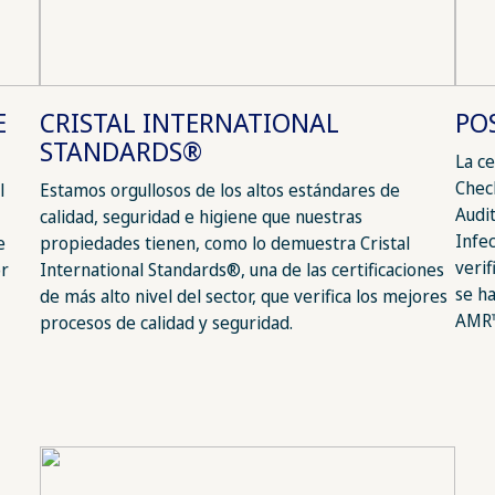
E
CRISTAL INTERNATIONAL
PO
STANDARDS®
La ce
Chec
l
Estamos orgullosos de los altos estándares de
Audi
calidad, seguridad e higiene que nuestras
Infe
e
propiedades tienen, como lo demuestra Cristal
veri
or
International Standards®, una de las certificaciones
se h
de más alto nivel del sector, que verifica los mejores
AMR™
procesos de calidad y seguridad.