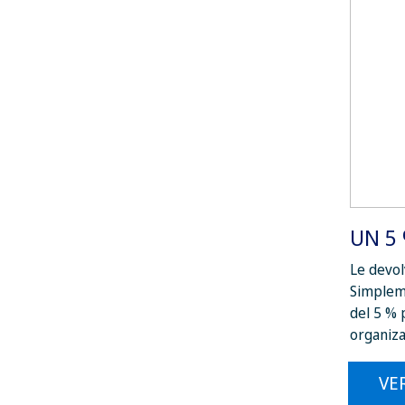
UN 5
Le devol
Simpleme
del 5 % 
organiza
VE