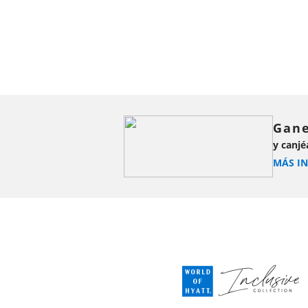
Gane
y canjé
MÁS I