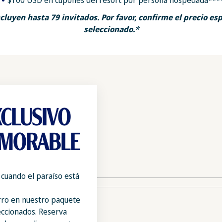
$100 USD en cupones del resort por persona hospedada***
luyen hasta 79 invitados. Por favor, confirme el precio esp
seleccionado.*
XCLUSIVO
EMORABLE
 cuando el paraíso está
rro en nuestro paquete
ccionados. Reserva