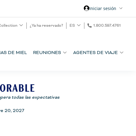
Iniciar sesión
Collection
¿Ya ha reservado?
ES
1.800.597.4761
AS DE MIEL
REUNIONES
AGENTES DE VIAJE
ORABLE
pera todas las expectativas
re 20, 2027
no que supere todas las expectativas. La