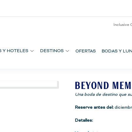
Inclusive 
S Y HOTELES
DESTINOS
OFERTAS
BODAS Y LUN
BEYOND MEM
Una boda de destino que su
Reserve antes del:
diciemb
Detalles:
Organice una boda de desti