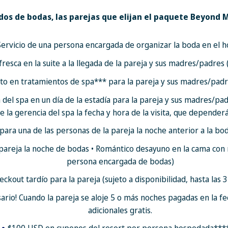
5 o más noches pagadas 
dos de bodas, las parejas que elijan el paquete Beyond 
2 noches adicionales gra
$100 USD en cupones de
Servicio de una persona encargada de organizar la boda en el h
Precios de venta: Desde
resca en la suite a la llegada de la pareja y sus madres/padres 
Los precios incluyen hasta
o en tratamientos de spa*** para la pareja y sus madres/padr
resort con la persona enca
a del spa en un día de la estadía para la pareja y sus madres/p
la gerencia del spa la fecha y hora de la visita, que dependerá
para una de las personas de la pareja la noche anterior a la bod
 pareja la noche de bodas • Romántico desayuno en la cama con 
persona encargada de bodas)
eckout tardío para la pareja (sujeto a disponibilidad, hasta las 3
sario! Cuando la pareja se aloje 5 o más noches pagadas en la fe
adicionales gratis.