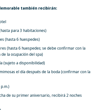
en la fecha de su primer aniversario, recibirá
Memorable también recibirán:
tis.
l resort por persona hospedada
otel
$10949 USD*
(hasta para 3 habitaciones)
 79 personas alojadas. Confirme los precios del
es (hasta 6 huespedes)
rgada de bodas del resort.
adres (hasta 6 huespedes; se debe confirmar con la
 de la ocupación del spa)
a (sujeto a disponibilidad)
mimosas el día después de la boda (confirmar con la
 p.m.)
cha de su primer aniversario, recibirá 2 noches