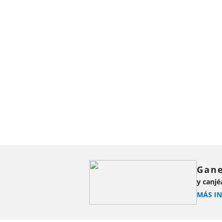
Términos y condiciones
La Oferta de Inauguración de Hyatt Vivid Punta Cana es váli
agosto de 2026 y el 30 de abril de 2027. Como parte de e
resort por habitación, por estancia.
Gane
y canjé
El precio publicado refleja los ahorros al seleccionar Ofert
MÁS I
se puede combinar con Social Stays that Pay y otras reser
ofertas especiales.