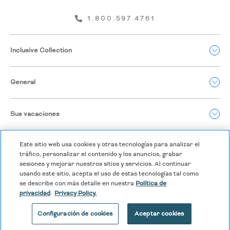
considerarán como ocupación doble. Todas las reservas deben
ser realizadas a través de la misma fuente para ser válidas. No
1.800.597.4761
es válido para grupos de reuniones e incentivos, según se
define en la Política de Grupos Estándar de Inclusive Collection.
Inclusive Collection
Marcas para personas adultas y familias
Definición de temporada 2026
General
VACACIONES:
Acción de Gracias (EE. UU.):
Del 25 de noviembre al 1
de diciembre de 2026
Sus vacaciones
Fiestas de Fin de Año / Año Nuevo:
Del 21 de
diciembre de 2026 al 4 de enero de 2027
Este sitio web usa cookies y otras tecnologías para analizar el
ALTA:
tráfico, personalizar el contenido y los anuncios, grabar
Del 7 de junio al 15 de agosto de 2026
sesiones y mejorar nuestros sitios y servicios. Al continuar
MEDIA:
usando este sitio, acepta el uso de estas tecnologías tal como
Del 25 de octubre al 24 de noviembre de 2026
se describe con más detalle en nuestra
Política de
privacidad
.
Privacy Policy.
Del 2 al 20 de diciembre de 2026
BAJA:
Configuración de cookies
Aceptar cookies
Del 16 de agosto al 24 de octubre de 2026