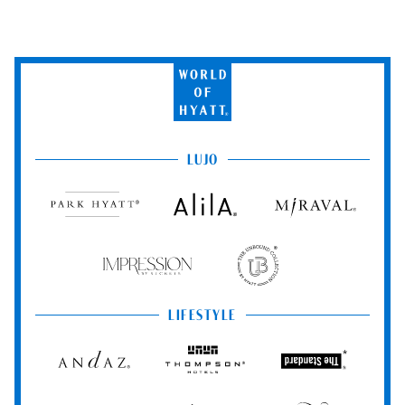
World
of
Hyatt
LUJO
Park
Alila
Miraval
Hyatt
Impression
The
by
Unbound
Secrets
Collection
LIFESTYLE
Andaz
Thompson
The
Hotels
Standard*