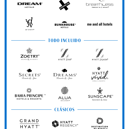
Dream
The
Breathless
Hotels
StandardX
Resorts
&
Spas
JdV
Bunkhouse
Me
by
Hotels
and
Hyatt
All
TODO INCLUIDO
Hotels
Zoëtry
Hyatt
Hyatt
Wellness
Ziva
Zilara
&
Spa
Secrets
Dreams
Hyatt
Resorts
Resorts
Resorts
Vivid
&
&
Hotels
Spas
Spas
&
Bahia
Alua
Sunscape
Resorts
Principe
Hotels
Resorts
&
&
CLÁSICOS
Resorts
Spas
Grand
Hyatt
Destination