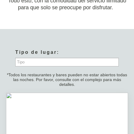
Todo esto, con la comodidad del servicio ilimitado
para que solo se preocupe por disfrutar.
Tipo de lugar:
Todos
*Todos los restaurantes y bares pueden no estar abiertos todas
Restaurantes
las noches. Por favor, consulte con el complejo para más
detalles.
Bares