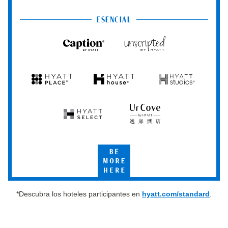
Centric
Vacation
Club
ESENCIAL
Caption
Unscripted
by
by
Hyatt
Hyatt
Hyatt
Hyatt
Hyatt
Place
House
Studios
Hyatt
UrCove
Select
by
Hyatt
Be
More
Here
*Descubra los hoteles participantes en
hyatt.com/standard
.