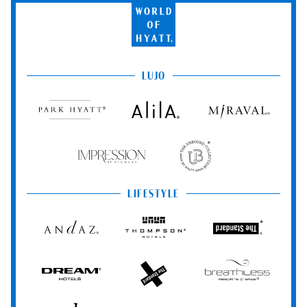
World
of
Hyatt
LUJO
Park
Alila
Miraval
Hyatt
Impression
The
by
Unbound
Secrets
Collection
LIFESTYLE
Andaz
Thompson
The
Hotels
Standard*
Dream
The
Breathless
Hotels
StandardX
Resorts