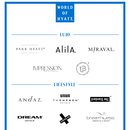
World
of
Hyatt
LUJO
Park
Alila
Miraval
Hyatt
Impression
The
by
Unbound
Secrets
Collection
LIFESTYLE
Andaz
Thompson
The
Hotels
Standard*
Dream
The
Breathless
Hotels
StandardX
Resorts