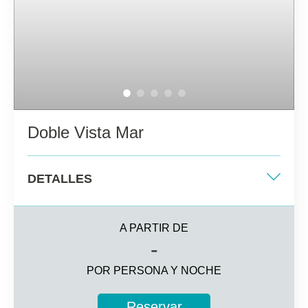
Televisión por satélite y wifi
Hasta 3 personas alojadas (adultas y menores) con un
máximo de 2 personas adultas
Doble Vista Mar
DETALLES
Dos camas individuales + sofá cama
individual
A PARTIR DE
-
32 m2
POR PERSONA Y NOCHE
Vista al mar
Reservar