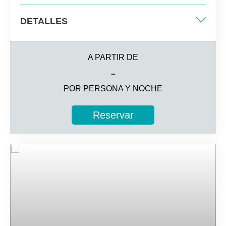
DETALLES
Dos camas individuales + sofá cama
individual
A PARTIR DE
-
32 m2
POR PERSONA Y NOCHE
Varias vistas
Reservar
3 personas alojadas
Información adicional
Baño completo con secador de pelo
Caja fuerte (cargo adicional)
Televisión por satélite y wifi
Hasta 3 personas alojadas (adultas y menores) con un
máximo de 2 personas adultas