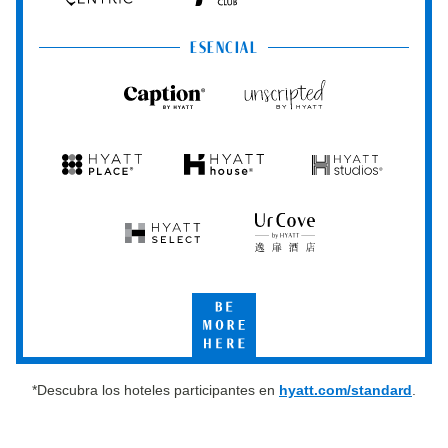
Hyatt
Hyatt
HYATT
Centric
Vacation
Club
ESENCIAL
Caption
Unscripted
by
by
Hyatt
Hyatt
Hyatt
Hyatt
Hyatt
Place
House
Studios
Hyatt
UrCove
Select
by
Hyatt
Be
More
Here
*Descubra los hoteles participantes en
hyatt.com/standard
.