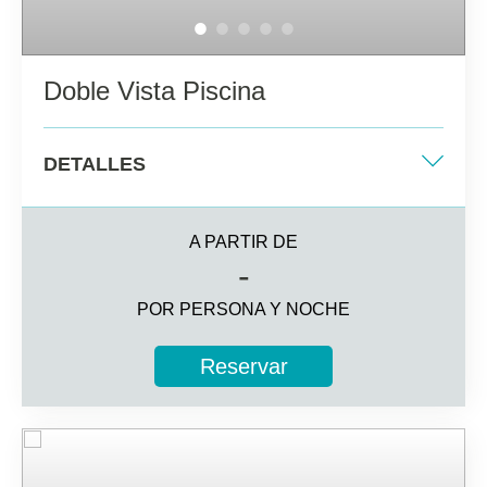
Doble Vista Piscina
DETALLES
Dos camas individuales + sofá cama
individual
A PARTIR DE
-
32 m2
POR PERSONA Y NOCHE
Vista a la piscina
Reservar
3 personas alojadas
Información adicional
Baño completo con secador de pelo
Caja fuerte (cargo adicional)