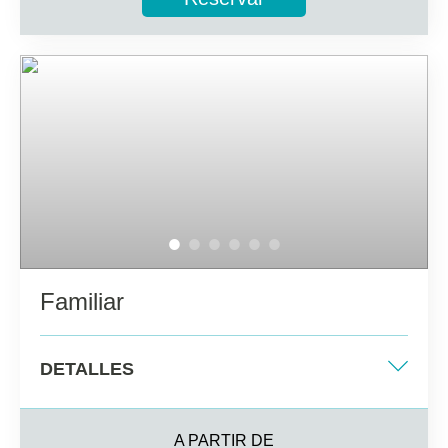
3 personas alojadas
Información adicional
Baño completo con secador de pelo
Caja fuerte (cargo adicional)
Televisión por satélite y wifi
Hasta 3 personas alojadas (adultas y menores) con un
máximo de 2 personas adultas
Familiar
DETALLES
Dos camas individuales + sofá cama doble
A PARTIR DE
39 m2