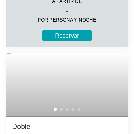
A PARTIR DE
32 m2
-
Vista a la calle
POR PERSONA Y NOCHE
1 persona alojada
Reservar
Información adicional
Baño completo con secador de pelo
Caja fuerte (cargo adicional)
Televisión por satélite y wifi
Doble