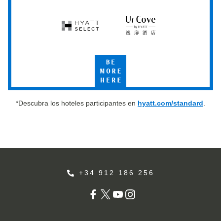
Place
House
Studios
Hyatt
UrCove
Select
by
Hyatt
Be
More
Here
*Descubra los hoteles participantes en
hyatt.com/standard
.
+34 912 186 256