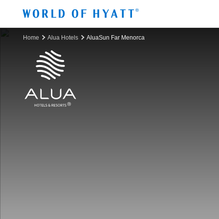
Ir al contenido principal
Home
Alua Hotels
AluaSun Far Menorca