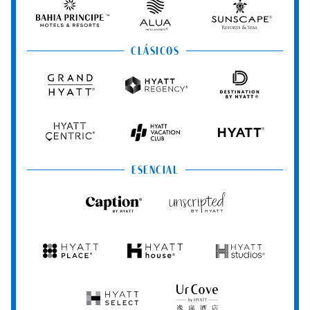
&
&
Hotels
Spas
Spas
&
Bahia
Alua
Sunscape
Resorts
Principe
Hotels
Resorts
&
&
CLÁSICOS
Resorts
Spas
Grand
Hyatt
Destination
Hyatt
Regency
by
Hyatt
Hyatt
Hyatt
HYATT
Centric
Vacation
Club
ESENCIAL
Caption
Unscripted
by
by
Hyatt
Hyatt
Hyatt
Hyatt
Hyatt
Place
House
Studios
Hyatt
UrCove