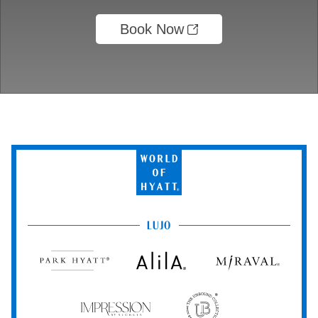
Book Now
World
of
Hyatt
LUJO
Park
Alila
Miraval
Hyatt
Impression
The