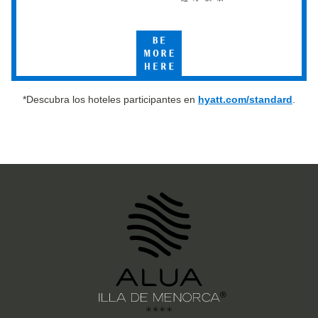
Select
by
Hyatt
Be
More
Here
*Descubra los hoteles participantes en
hyatt.com/standard
.