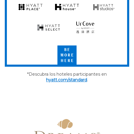
Hyatt
Hyatt
Hyatt
Hyatt
Hyatt
Place
House
Studios
Hyatt
UrCove
Select
by
Hyatt
Be
More
Here
*Descubra los hoteles participantes en
hyatt.com/standard
.