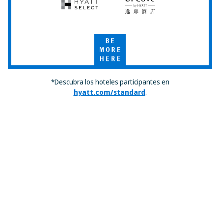
Hyatt
UrCove
Select
by
Hyatt
Be
More
Here
*Descubra los hoteles participantes en
hyatt.com/standard
.