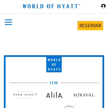
Ir al contenido principal
RESERVAR
World
of
Hyatt
LUJO
Park
Alila
Miraval
Hyatt