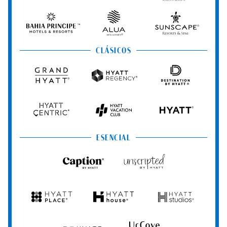
Resorts
Resorts
Resorts
Vivid
&
&
Hotels
Spas
Spas
&
Bahia
Alua
Sunscape
Resorts
Principe
Hotels
Resorts
&
&
CLÁSICOS
Resorts
Spas
Grand
Hyatt
Destination
Hyatt
Regency
by
Hyatt
Hyatt
Hyatt
HYATT
Centric
Vacation
Club
ESENCIAL
Caption
Unscripted
by
by
Hyatt
Hyatt
Hyatt
Hyatt
Hyatt
Place
House
Studios