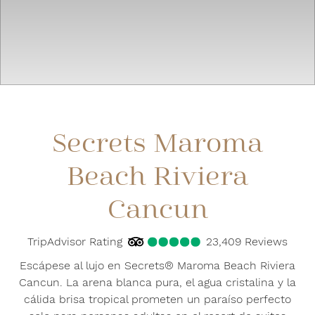
Secrets Maroma
Beach Riviera
Cancun
TripAdvisor Rating
5.0
TripAdvisor Rating
23,409 Reviews
23409
R
Escápese al lujo en Secrets® Maroma Beach Riviera
Cancun. La arena blanca pura, el agua cristalina y la
cálida brisa tropical prometen un paraíso perfecto