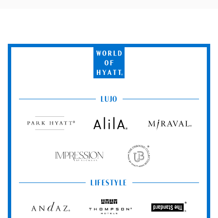
World
of
Hyatt
LUJO
Park
Alila
Miraval
Hyatt
Impression
The
by
Unbound
Secrets
Collection
LIFESTYLE
Andaz
Thompson
The