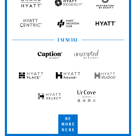
Grand
Hyatt
Destination
Hyatt
Regency
by
Hyatt
Hyatt
Hyatt
HYATT
Centric
Vacation
Club
ESENCIAL
Caption
Unscripted
by
by
Hyatt
Hyatt
Hyatt
Hyatt
Hyatt
Place
House
Studios
Hyatt
UrCove
Select
by
Hyatt
Be
More
Here