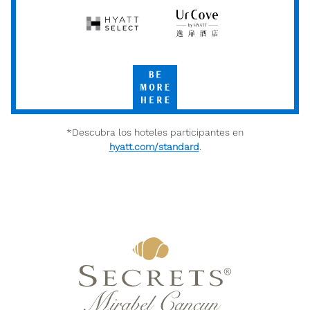
Hyatt
UrCove
Select
by
Hyatt
Be
More
Here
*Descubra los hoteles participantes en
hyatt.com/standard
.