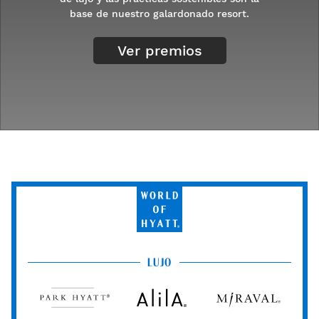
base de nuestro galardonado resort.
Ver premios
World
of
Hyatt
LUJO
Park
Alila
Miraval