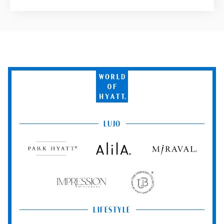
World
of
Hyatt
LUJO
Park
Alila
Miraval
Hyatt
Impression
The
by
Unbound
Secrets
Collection
LIFESTYLE