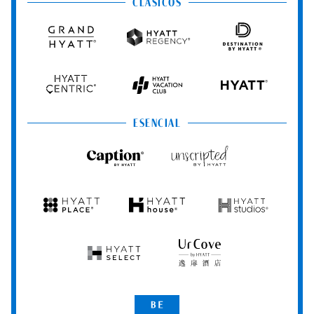
&
&
CLÁSICOS
Resorts
Spas
Grand
Hyatt
Destination
Hyatt
Regency
by
Hyatt
Hyatt
Hyatt
HYATT
Centric
Vacation
Club
ESENCIAL
Caption
Unscripted
by
by
Hyatt
Hyatt
Hyatt
Hyatt
Hyatt
Place
House
Studios
Hyatt
UrCove
Select
by
Hyatt
Be