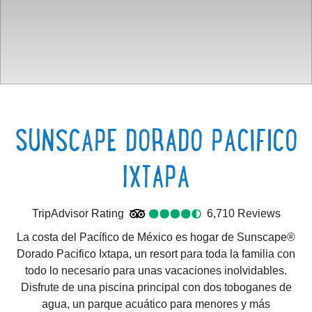
SUNSCAPE DORADO PACIFICO
IXTAPA
TripAdvisor Rating
4.5
TripAdvisor Rating
6,710 Reviews
6710
Re
La costa del Pacífico de México es hogar de Sunscape®
Dorado
Pacifico
Ixtapa
, un resort para toda la familia con
todo lo necesario para unas vacaciones inolvidables.
Disfrute de una piscina principal con dos toboganes de
agua, un parque acuático para menores y más