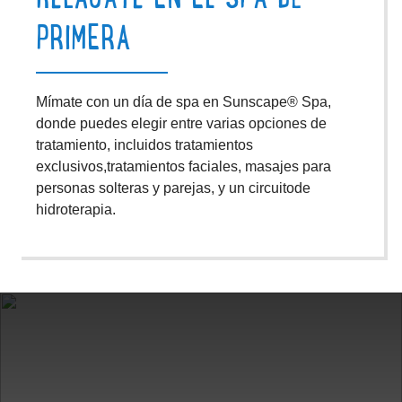
RELÁJATE EN EL SPA DE
PRIMERA
Mímate con un
día
de spa en
Sunscape® Spa
,
donde puedes elegir entre
varias opciones de
tratamiento, incluidos tratamientos
exclusivos,
tratamientos faciales
, masajes para
personas solteras
y
parejas
,
y
un
circuito
de
hidroterapia
.