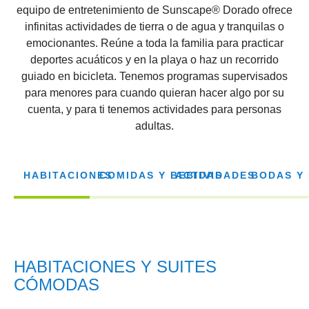
equipo de entretenimiento de Sunscape® Dorado ofrece
infinitas acti
vidades
de tierra o de agua y tranquilas o
emocionantes
.
Reúne a toda la familia para practicar
deportes acuáticos y en la playa o haz un recorrido
guiado en bicicleta. Tenemos programas supervisados
para
menores
para cuando quieran hacer algo por su
cuenta,
y para ti tenemos actividades para personas
adultas.
HABITACIONES
COMIDAS Y BEBIDAS
ACTIVIDADES
BODAS Y 
HABITACIONES Y SUITES
CÓMODAS