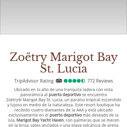
Zoëtry Marigot Bay
St. Lucia
TripAdvisor Rating
4.5
TripAdvisor Rating
772 Reviews
772
Rev
Ubicado en lo alto de una tranquila ladera con vista
panorámica al
puerto deportivo
se encuentra
Zoëtry® Marigot Bay St. Lucia, un paraíso tropical escondido
y lujoso en medio de la naturaleza. Este resort boutique ha
recibido cuatro diamantes de la AAA y está ubicado
exclusivamente en el
puerto deportivo
más deseado de la
isla,
Marigot Bay Yacht Haven
, con palmeras que se mecen
en la brisa, yates anclados y una playa volcánica de arena