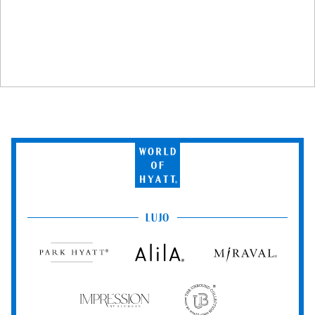
World
of
Hyatt
LUJO
Park
Alila
Miraval
Hyatt
Impression
The