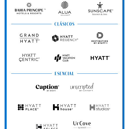
&
&
Hotels
Spas
Spas
&
Bahia
Alua
Sunscape
Resorts
Principe
Hotels
Resorts
&
&
CLÁSICOS
Resorts
Spas
Grand
Hyatt
Destination
Hyatt
Regency
by
Hyatt
Hyatt
Hyatt
HYATT
Centric
Vacation
Club
ESENCIAL
Caption
Unscripted
by
by
Hyatt
Hyatt
Hyatt
Hyatt
Hyatt
Place
House
Studios