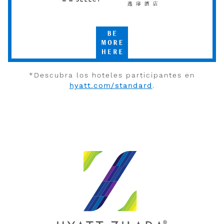
Hyatt
UrCove
Select
by
Hyatt
Be
More
Here
*Descubra los hoteles participantes en
hyatt.com/standard
.