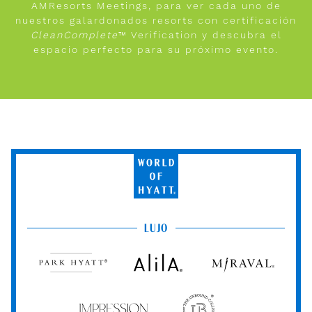
AMResorts Meetings, para ver cada uno de
nuestros galardonados resorts con certificación
CleanComplete
™ Verification y descubra el
espacio perfecto para su próximo evento.
World
of
Hyatt
LUJO
Park
Alila
Miraval
Hyatt