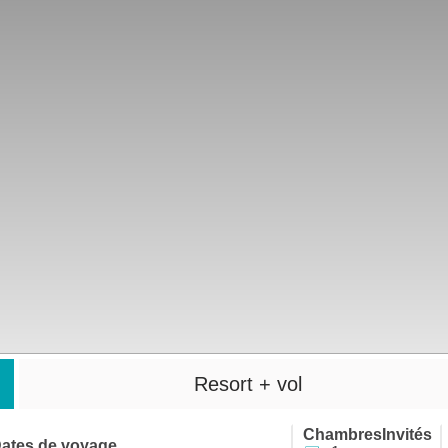
Resort + vol
Chambres
Invités
ates de voyage