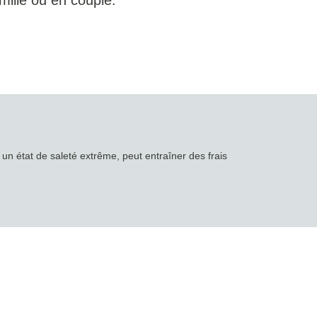
amille ou en couple.
un état de saleté extrême, peut entraîner des frais