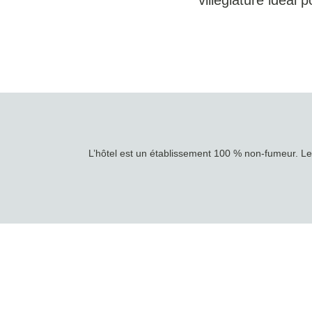
villégiature idéal 
L’hôtel est un établissement 100 % non-fumeur. Le 