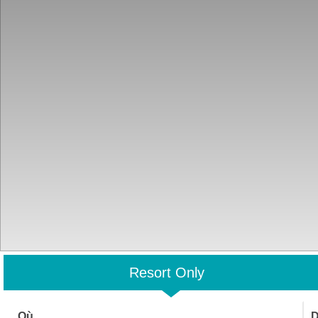
Resort Only
Où
D