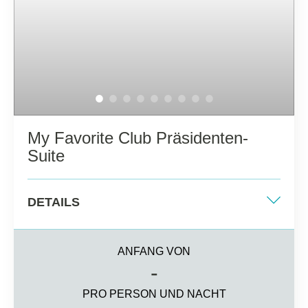
Hausschuhe und Waage
Smart-TV, Kühlschrank, Kaffeemaschine und
Teeservice, Minibar zur Begrüßung
„My Favorite Club“- Services
Bis zu 5 Gäste: (Erwachsene + Kinder) mit maximal 2
Erwachsenen
My Favorite Club Präsidenten-
Suite
DETAILS
Zwei Einzelbetten + ein King-Size + ein
Doppelsofabett
ANFANG VON
-
123 m2
PRO PERSON UND NACHT
Ozeanblick