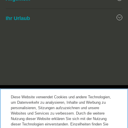
Ihr Urlaub
Datenschutzrichtlinien
|
Allgemeine Geschäftsbedingungen
|
Diese Website verwendet Cookies und andere Technologien,
Cookie Center
|
Sicherheit
|
um Datenverkehr zu analysieren, Inhalte und Werbung zu
personalisieren, Sitzungen aufzuzeichnen und unsere
Moderne Sklaverei und Menschenhandel
|
Websites und Services zu verbessern. Durch die weitere
Nutzung dieser Website erklären Sie sich mit der Nutzung
Meine persönlichen Informationen dürfen nicht verkauft oder
dieser Technologien einverstanden. Einzelheiten finden Sie
weitergegeben werden