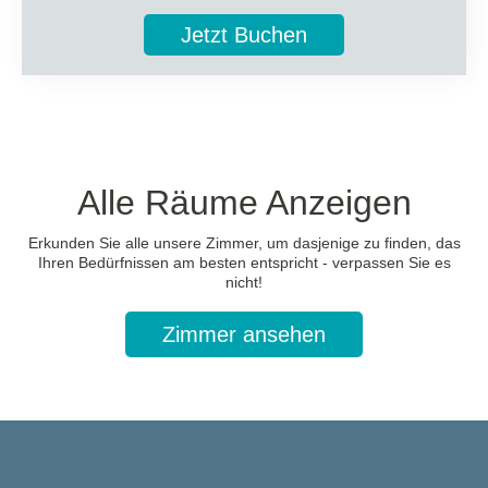
Jetzt Buchen
6 Gäste
Zusätzliche Informationen
Komplettes Badezimmer mit Haartrockner,
hochwertigen Pflegeprodukten, Bademantel,
Hausschuhe und Waage
Smart-TV, Kühlschrank, Kaffeemaschine und
Alle Räume Anzeigen
Teeservice, Minibar zur Begrüßung
„My Favorite Club“- Services
Erkunden Sie alle unsere Zimmer, um dasjenige zu finden, das
Bis zu 6 Gäste: (Erwachsene + Kinder) mit maximal 4
Ihren Bedürfnissen am besten entspricht - verpassen Sie es
Erwachsenen
nicht!
Zimmer ansehen