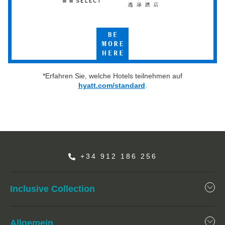
Hyatt
UrCove
Select
by
Hyatt
Be
More
Here
*Erfahren Sie, welche Hotels teilnehmen auf
hyatt.com/standard
.
+34 912 186 256
Inclusive Collection
Allgemein