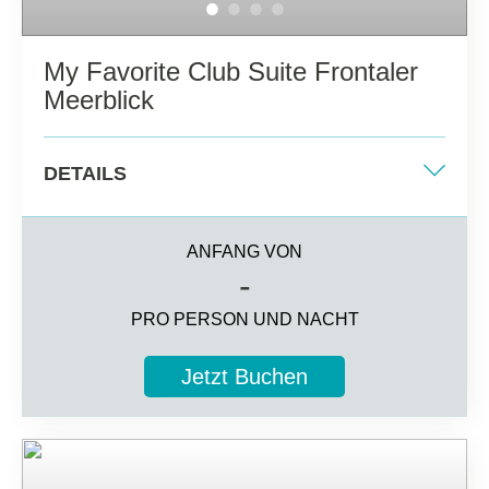
My Favorite Club Suite Frontaler
Meerblick
DETAILS
Zwei Einzelbetten + zwei Sofabetten (+ ein
Zustellbett je nach Belegung)
ANFANG VON
-
67 m2
PRO PERSON UND NACHT
Frontal Ozeanblick
Jetzt Buchen
5 guests
Zusätzliche Informationen
Komplettes Badezimmer mit Haartrockner,
hochwertigen Pflegeprodukten, Bademantel,