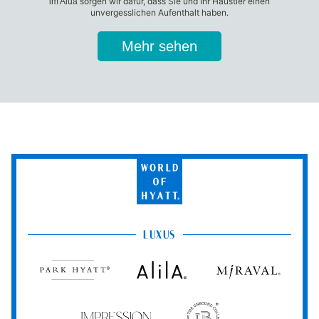
sorgen wir dafür, dass Sie und Ihr Haustier einen
im Alua
unvergesslichen Aufenthalt haben.
Mehr sehen
World
of
Hyatt
LUXUS
Park
Alila
Miraval
Hyatt