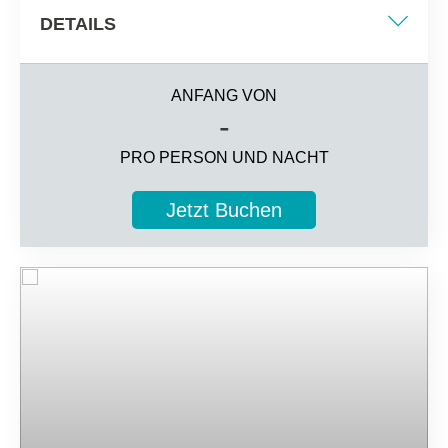
DETAILS
Zwei Einzelbetten + Bettsofa
ANFANG VON
36 m2
-
Ozeanblick
PRO PERSON UND NACHT
3 Gäste
Jetzt Buchen
Zusätzliche Informationen
Komplettes Badezimmer mit Haartrockner,
hochwertigen Pflegeprodukten, Bademantel,
Hausschuhe und Waage
Smart-TV, Kühlschrank, Kaffeemaschine und
Teeservice, Minibar zur Begrüßung
„My Favorite Club“- Services
Bis zu 3 Gäste: (Erwachsene + Kinder) mit maximal 2
Erwachsenen