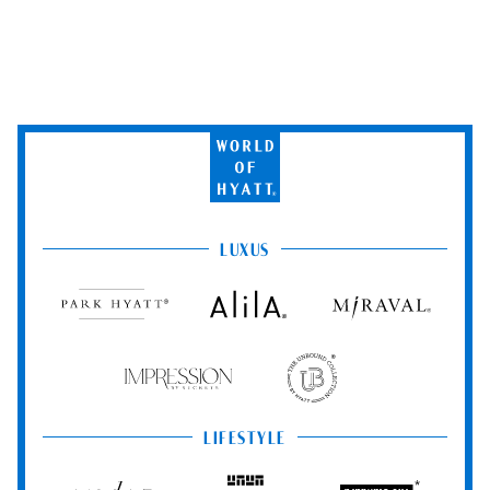
World
of
Hyatt
LUXUS
Park
Alila
Miraval
Hyatt
Impression
The
by
Unbound
Secrets
Collection
LIFESTYLE