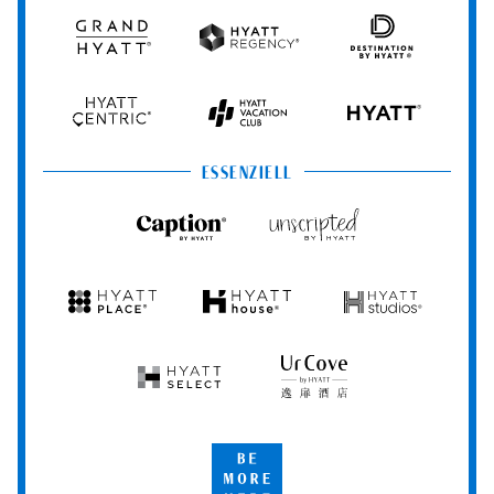
Resorts
Spas
Grand
Hyatt
Destination
Hyatt
Regency
by
Hyatt
Hyatt
Hyatt
HYATT
Centric
Vacation
Club
ESSENZIELL
Caption
Unscripted
by
by
Hyatt
Hyatt
Hyatt
Hyatt
Hyatt
Place
House
Studios
Hyatt
UrCove
Select
by
Hyatt
Be
More
Here