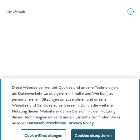
Ihr Urlaub
Diese Website verwendet Cookies und andere Technologien,
Datenschutzrichtlinien
|
Allgemeine Geschäftsbedingungen
|
um Datenverkehr zu analysieren, Inhalte und Werbung zu
personalisieren, Sitzungen aufzuzeichnen und unsere
Cookie Center
|
Sicherheit
|
Moderne Sklaverei und Menschenhandel
|
Websites und Services zu verbessern. Durch die weitere
Nutzung dieser Website erklären Sie sich mit der Nutzung
Meine persönlichen Informationen dürfen nicht verkauft oder weitergegeben
dieser Technologien einverstanden. Einzelheiten finden Sie in
werden
unserer
Datenschutzrichtlinie
.
Privacy Policy.
|
©
2026
Hyatt Corporation
Cookie-Einstellungen
Cookies akzeptieren