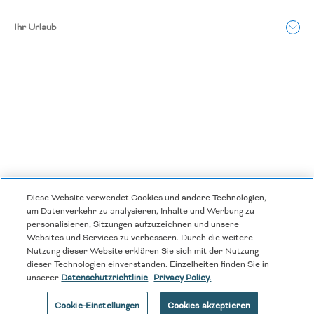
Ihr Urlaub
Diese Website verwendet Cookies und andere Technologien,
Datenschutzrichtlinien
|
Allgemeine Geschäftsbedingungen
|
um Datenverkehr zu analysieren, Inhalte und Werbung zu
personalisieren, Sitzungen aufzuzeichnen und unsere
Cookie Center
|
Sicherheit
|
Moderne Sklaverei und Menschenhandel
|
Websites und Services zu verbessern. Durch die weitere
Nutzung dieser Website erklären Sie sich mit der Nutzung
Meine persönlichen Informationen dürfen nicht verkauft oder weitergegeben
werden
dieser Technologien einverstanden. Einzelheiten finden Sie in
unserer
Datenschutzrichtlinie
.
Privacy Policy.
|
©
2026
Hyatt Corporation
Cookie-Einstellungen
Cookies akzeptieren