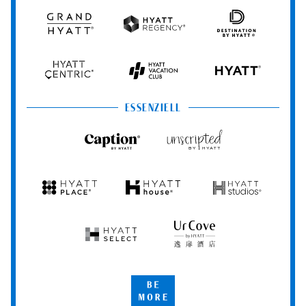
Resorts
Spas
Grand
Hyatt
Destination
Hyatt
Regency
by
Hyatt
Hyatt
Hyatt
HYATT
Centric
Vacation
Club
ESSENZIELL
Caption
Unscripted
by
by
Hyatt
Hyatt
Hyatt
Hyatt
Hyatt
Place
House
Studios
Hyatt
UrCove
Select
by
Hyatt
Be
More