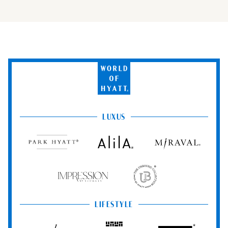
World
of
Hyatt
LUXUS
Park
Alila
Miraval
Hyatt
Impression
The
by
Unbound
Secrets
Collection
LIFESTYLE