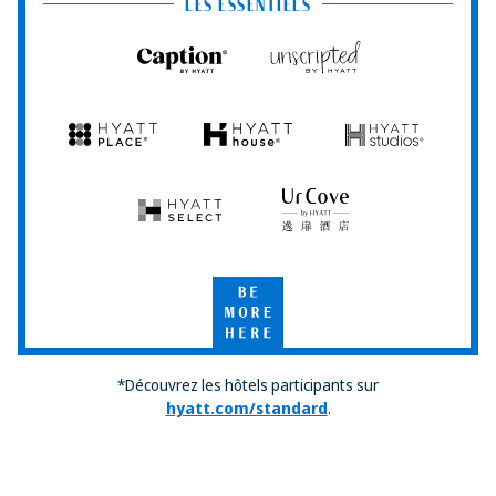
Club
LES ESSENTIELS
Caption
Unscripted
by
by
Hyatt
Hyatt
Hyatt
Hyatt
Hyatt
Place
House
Studios
Hyatt
UrCove
Select
by
Hyatt
Be
More
Here
*Découvrez les hôtels participants sur
hyatt.com/standard
.